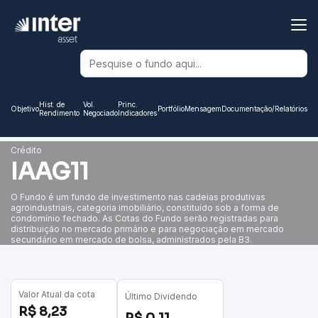
Banco Inter
Hist. de
Vol.
Princ.
Objetivo
Portfólio
Mensagem
Documentação/Relatórios
Rendimento
Negociado
Indicadores
Crédito
IAAG11
O Fundo é um fundo de investimento nas cadeias produtivas
agroindustriais, categoria imobiliário, constituído sob a forma de
condomínio fechado. As Cotas do Fundo serão registradas para
distribuição no mercado primário e para negociação em mercado
secundário em mercado de bolsa, administrados pela B3.
Valor Atual da cota
Último Dividendo
R$ 8,23
R$ 0,11