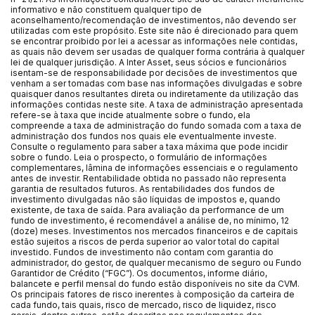
informativo e não constituem qualquer tipo de
aconselhamento/recomendação de investimentos, não devendo ser
utilizadas com este propósito. Este site não é direcionado para quem
se encontrar proibido por lei a acessar as informações nele contidas,
as quais não devem ser usadas de qualquer forma contrária à qualquer
lei de qualquer jurisdição. A Inter Asset, seus sócios e funcionários
isentam-se de responsabilidade por decisões de investimentos que
venham a ser tomadas com base nas informações divulgadas e sobre
quaisquer danos resultantes direta ou indiretamente da utilização das
informações contidas neste site. A taxa de administração apresentada
refere-se à taxa que incide atualmente sobre o fundo, ela
compreende a taxa de administração do fundo somada com a taxa de
administração dos fundos nos quais ele eventualmente investe.
Consulte o regulamento para saber a taxa máxima que pode incidir
sobre o fundo. Leia o prospecto, o formulário de informações
complementares, lâmina de informações essenciais e o regulamento
antes de investir. Rentabilidade obtida no passado não representa
garantia de resultados futuros. As rentabilidades dos fundos de
investimento divulgadas não são líquidas de impostos e, quando
existente, de taxa de saída. Para avaliação da performance de um
fundo de investimento, é recomendável a análise de, no mínimo, 12
(doze) meses. Investimentos nos mercados financeiros e de capitais
estão sujeitos a riscos de perda superior ao valor total do capital
investido. Fundos de investimento não contam com garantia do
administrador, do gestor, de qualquer mecanismo de seguro ou Fundo
Garantidor de Crédito (“FGC”). Os documentos, informe diário,
balancete e perfil mensal do fundo estão disponíveis no site da CVM.
Os principais fatores de risco inerentes à composição da carteira de
cada fundo, tais quais, risco de mercado, risco de liquidez, risco