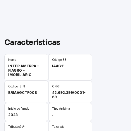
Características
Nome
Código B3
INTER AMERRA –
IAAG11
FIAGRO –
IMOBILIÁRIO
Código ISIN
CNPJ
BRIAAGCTF008
42.692.399/0001-
69
Início do fundo
Tipo Anbima
2023
.
Tributação²
Taxa total